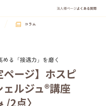
法人様ページ
よくある質問
コラム
高める「接遇力」を磨く
定ページ】ホスピ
シェルジュ®講座
 /2点〉