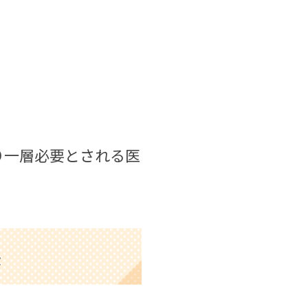
り一層必要とされる医
長