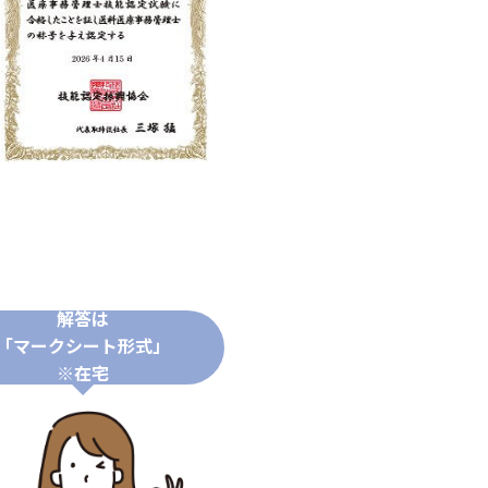
解答は
「マークシート形式」
※在宅