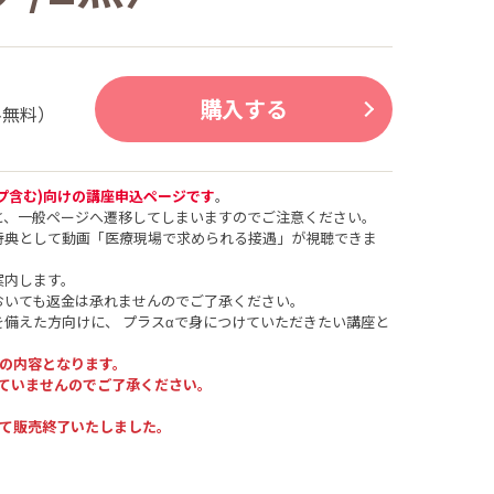
購入する
料無料）
プ含む)向けの講座申込ページです
。
と、一般ページへ遷移してしまいますのでご注意ください。
特典として動画「医療現場で求められる接遇」が視聴できま
案内します。
おいても返金は承れませんのでご了承ください。
備えた方向けに、 プラスαで身につけていただきたい講座と
定の内容となります。
していませんのでご了承ください。
って販売終了いたしました。