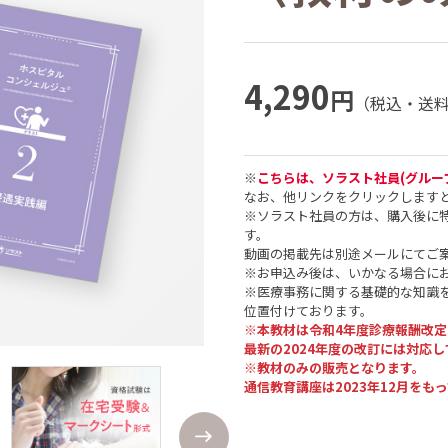
4,290
円
（税込・送
※
こちらは、ソラスト社員(グルー
なお、他リンクをクリックします
※ソラスト社員の方は、購入後に
す。
動画の掲載先は別途メールにてご
※お申込み後は、いかなる場合に
※医療事務に関する基礎的な知識を
位置付けております。
※本教材は令和4年度診療報酬改
最新の2024年度の改訂には対応
※教材のみの販売となります。
通信教育講座は2023年12月をも